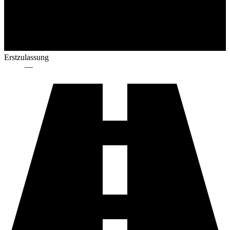
Erstzulassung
—