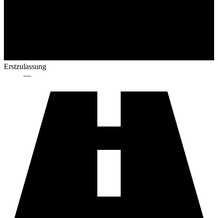
Erstzulassung
—