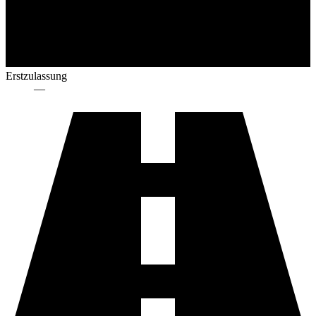
Erstzulassung
—